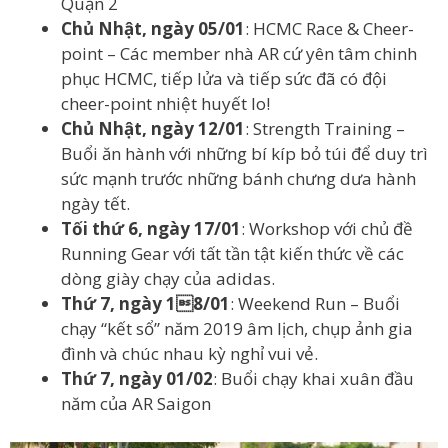
Quận 2
Chủ Nhật, ngày 05/01
: HCMC Race & Cheer-
point – Các member nhà AR cứ yên tâm chinh
phục HCMC, tiếp lửa và tiếp sức đã có đội
cheer-point nhiệt huyết lo!
Chủ Nhật, ngày 12/01
: Strength Training –
Buổi ăn hành với những bí kíp bỏ túi để duy trì
sức mạnh trước những bánh chưng dưa hành
ngày tết.
Tối thứ 6, ngày 17/01
: Workshop với chủ đề
Running Gear với tất tần tật kiến thức về các
dòng giày chạy của adidas.
Thứ 7, ngày 18/01
: Weekend Run – Buổi
chạy “kết sổ” năm 2019 âm lịch, chụp ảnh gia
đình và chúc nhau kỳ nghỉ vui vẻ.
Thứ 7, ngày 01/02
: Buổi chạy khai xuân đầu
năm của AR Saigon