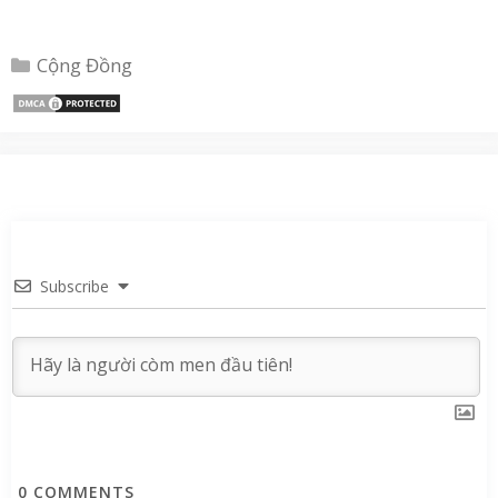
Danh
Cộng Đồng
mục
Subscribe
0
COMMENTS