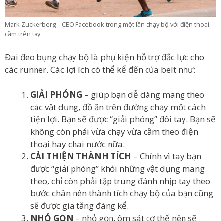
Mark Zuckerberg – CEO Facebook trong một lần chạy bộ với điện thoại
cầm trên tay.
Đai đeo bụng chạy bộ là phụ kiện hỗ trợ đắc lực cho
các runner. Các lợi ích có thể kể đến của belt như:
GIẢI PHÓNG
– giúp bạn dễ dàng mang theo
các vật dụng, đồ ăn trên đường chạy một cách
tiện lợi. Bạn sẽ được “giải phóng” đôi tay. Bạn sẽ
không còn phải vừa chạy vừa cầm theo điện
thoại hay chai nước nữa.
CẢI THIỆN THÀNH TÍCH
– Chính vì tay bạn
được “giải phóng” khỏi những vật dụng mang
theo, chỉ còn phải tập trung đánh nhịp tay theo
bước chân nên thành tích chạy bộ của bạn cũng
sẽ được gia tăng đáng kể.
NHỎ GỌN
– nhỏ gọn, ôm sát cơ thể nên sẽ