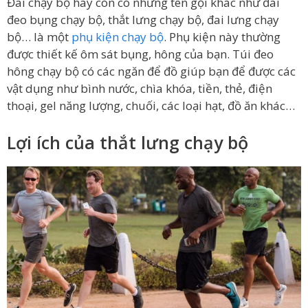
Đai chạy bộ hay còn có những tên gọi khác như đai
đeo bụng chạy bộ, thắt lưng chạy bộ, đai lưng chạy
bộ… là một
phụ kiện chạy bộ
. Phụ kiện này thường
được thiết kế ôm sát bụng, hông của bạn. Túi đeo
hông chạy bộ có các ngăn để đồ giúp bạn để được các
vật dụng như bình nước, chìa khóa, tiền, thẻ, điện
thoại, gel năng lượng, chuối, các loại hạt, đồ ăn khác…
Lợi ích của thắt lưng chạy bộ