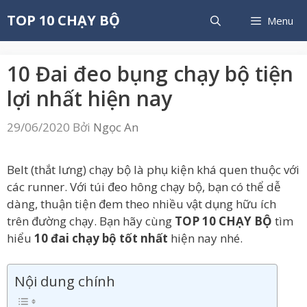
Chuyển
TOP 10 CHẠY BỘ
Menu
đến
nội
dung
10 Đai đeo bụng chạy bộ tiện
lợi nhất hiện nay
29/06/2020
Bởi
Ngọc An
Belt (thắt lưng) chạy bộ là phụ kiện khá quen thuộc với
các runner. Với túi đeo hông chạy bộ, bạn có thể dễ
dàng, thuận tiện đem theo nhiều vật dụng hữu ích
trên đường chạy. Bạn hãy cùng
TOP 10 CHẠY BỘ
tìm
hiểu
10 đai chạy bộ tốt nhất
hiện nay nhé.
Nội dung chính