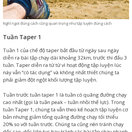
Nghỉ ngơi đúng cách cũng quan trọng như tập luyện đúng cách
Tuần Taper 1
Tuần 1 của chế độ taper bắt đầu từ ngày sau ngày
diễn ra bài tập chạy dài khoảng 32km, trước thi đấu 3
tuần. Taper diễn ra từ từ vì hoạt động tập luyện lúc
này vẫn “có tác dụng” và không nhất thiết chúng ta
phải giảm đột ngột khối lượng tập luyện.
Tuần trước tuần taper 1 là tuần có quãng đường chạy
cao nhất (gọi là tuần peak – tuần nhồi thể lực). Trong
tuần Taper 1, chúng ta vẫn theo kế hoạch tập luyện cơ
bản nhưng giảm tổng quãng đường chạy tối thiểu
20% so với tuần trước. Chúng ta cũng nên tránh chạy
dốc cao, dốc liên tục hay tránh các bài tập chạy nhanh