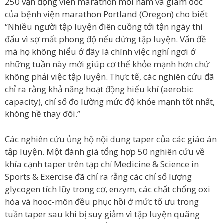
250 vận động viên marathon mỗi năm và giám đốc
của bệnh viện marathon Portland (Oregon) cho biết
“Nhiều người tập luyện điên cuồng tới tận ngày thi
đấu vì sợ mất phong độ nếu dừng tập luyện. Vấn đề
mà họ không hiểu ở đây là chính việc nghỉ ngơi ở
những tuần này mới giúp cơ thể khỏe mạnh hơn chứ
không phải việc tập luyện. Thực tế, các nghiên cứu đã
chỉ ra rằng khả năng hoạt động hiếu khí (aerobic
capacity), chỉ số đo lường mức độ khỏe mạnh tốt nhất,
không hề thay đổi.”
Các nghiên cứu ủng hộ nội dung taper của các giáo án
tập luyện. Một đánh giá tổng hợp 50 nghiên cứu về
khía cạnh taper trên tạp chí Medicine & Science in
Sports & Exercise đã chỉ ra rằng các chỉ số lượng
glycogen tích lũy trong cơ, enzym, các chất chống oxi
hóa và hooc-môn đều phục hồi ở mức tố ưu trong
tuần taper sau khi bị suy giảm vì tập luyện quãng