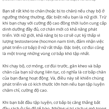
Bạn sẽ rất khó to chân (hoặc bị to chân) nếu chạy bộ ở
ngưỡng thông thường, đặc biệt nếu bạn là nữ giới. Trừ
khi bạn chạy với cường độ cao đồng thời luôn cung cấp
dinh dưỡng đầy đủ, cơ chân mới có khả năng phát
triển. Với nữ giới, khả năng bị to cơ sẽ cực kỳ thấp vì
lượng testosterone (hocmon nam tính, đảm nhận việc
phát triển cơ bắp) ở nữ rất thấp. Đặc biệt, cơ đùi cũng
là một trong những vùng cơ bắp khó tập nhất.
Khi chạy bộ, cơ mông, cơ đùi trước, gân kheo và bắp
chân của bạn sử dụng liên tục, có nghĩa là cơ bắp chân
của bạn đang hoạt động. Và, điều này sẽ khiến chúng
phát triển và có kích thước lớn hơn nếu bạn tập luyện
chăm chỉ, cường độ cao.
Khi bạn bắt đầu tập luyện, cơ bắp bị căng thẳng bắt
đầu rách ở cấp độ tế bào. Những vị trí rách vi mô trong