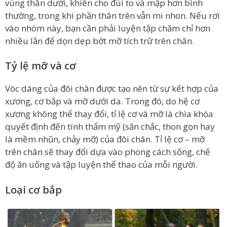
vùng thân dưới, khiến cho đùi to và mập hơn bình
thường, trong khi phần thân trên vẫn mi nhon. Nếu rơi
vào nhóm này, bạn cần phải luyện tập chăm chỉ hơn
nhiều lần để dọn dẹp bớt mỡ tích trữ trên chân.
Tỷ lệ mỡ và cơ
Vóc dáng của đôi chân được tạo nên từ sự kết hợp của
xương, cơ bắp và mỡ dưới da. Trong đó, do hệ cơ
xương không thể thay đổi, tỉ lệ cơ và mỡ là chìa khóa
quyết định đến tính thẩm mỹ (săn chắc, thon gọn hay
là mềm nhũn, chảy mỡ) của đôi chân. Tỉ lệ cơ – mỡ
trên chân sẽ thay đổi dựa vào phong cách sống, chế
độ ăn uống và tập luyện thể thao của mỗi người.
Loại cơ bắp