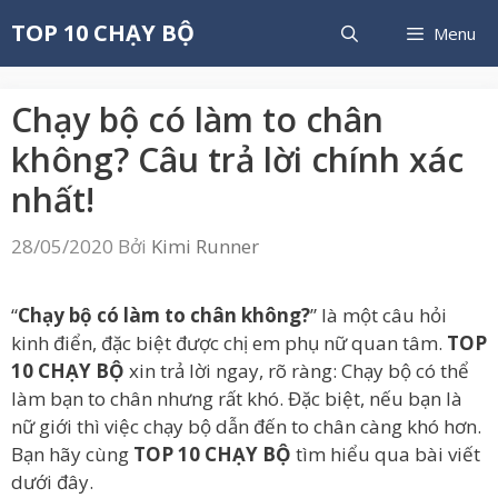
Chuyển
TOP 10 CHẠY BỘ
Menu
đến
nội
dung
Chạy bộ có làm to chân
không? Câu trả lời chính xác
nhất!
28/05/2020
Bởi
Kimi Runner
“
Chạy bộ có làm to chân không?
” là một câu hỏi
kinh điển, đặc biệt được chị em phụ nữ quan tâm.
TOP
10 CHẠY BỘ
xin trả lời ngay, rõ ràng: Chạy bộ có thể
làm bạn to chân nhưng rất khó. Đặc biệt, nếu bạn là
nữ giới thì việc chạy bộ dẫn đến to chân càng khó hơn.
Bạn hãy cùng
TOP 10 CHẠY BỘ
tìm hiểu qua bài viết
dưới đây.