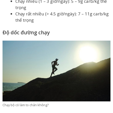
Chạy nhiều (1 – 3 giờ/ngày): 5 – 9g carb/kg thể
trọng
Chạy rất nhiều (> 4.5 giờ/ngày): 7 – 11g carb/kg
thể trọng
Độ dốc đường chạy
Chạy bộ có làm to chân không?