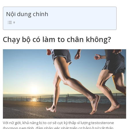
Nội dung chính
Chạy bộ có làm to chân không?
Với nữ giới, khả năng bị to cơ sẽ cực kỳ thấp vì lượng testosterone
(hocmon nam tính, đảm nhận việc phát triển cơ bắp) ở nữ rất thấp